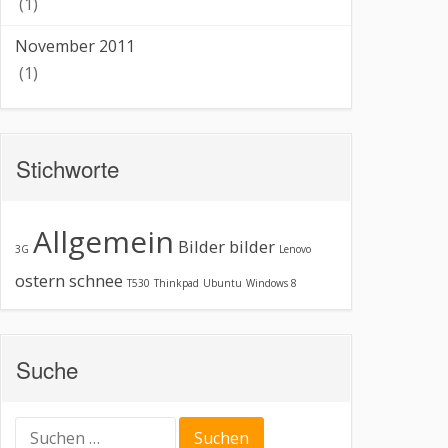
(1)
November 2011
(1)
Stichworte
Allgemein
Bilder
bilder
3G
Lenovo
ostern
schnee
T530
Thinkpad
Ubuntu
Windows 8
Suche
Suchen
nach: