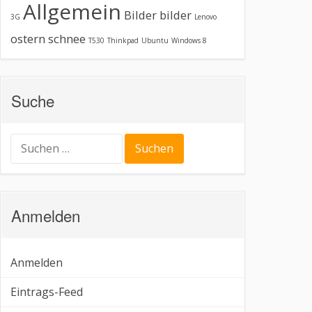
Allgemein
Bilder
bilder
3G
Lenovo
ostern
schnee
T530
Thinkpad
Ubuntu
Windows 8
Suche
Suchen
nach:
Anmelden
Anmelden
Eintrags-Feed